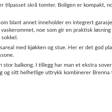
r tilpasset skrå tomter. Boligen er kompakt, n
som blant annet inneholder en integrert garasje
l vaskerommet, noe som gir en praktisk løsning i
 sokkel.
areal med kjøkken og stue. Her er det god plas
ssone.
n stor balkong. I tillegg har man et ekstra sove
og sitt helhetlige uttrykk kombinerer Brenna f