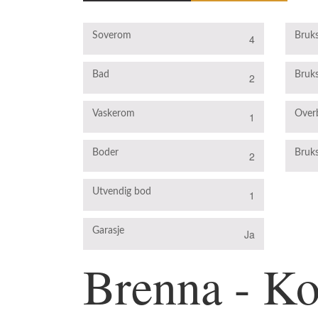
Soverom
Bruks
4
Bad
Bruks
2
Vaskerom
Over
1
Boder
Bruks
2
Utvendig bod
1
Garasje
Ja
Brenna - Ko