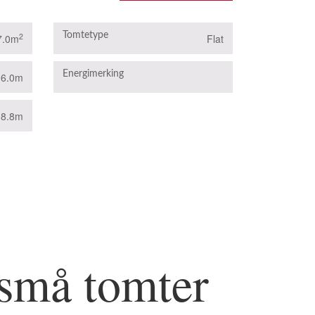
Tomtetype
2
7.0m
Flat
B
Energimerking
16.0m
8.8m
 små tomter