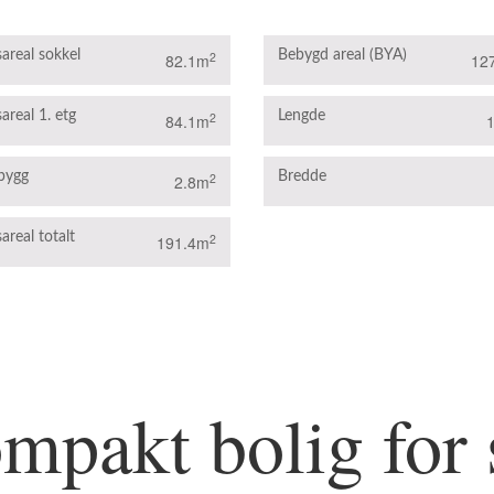
areal sokkel
Bebygd areal (BYA)
2
82.1m
12
areal 1. etg
Lengde
2
84.1m
bygg
Bredde
2
2.8m
areal totalt
2
191.4m
mpakt bolig for