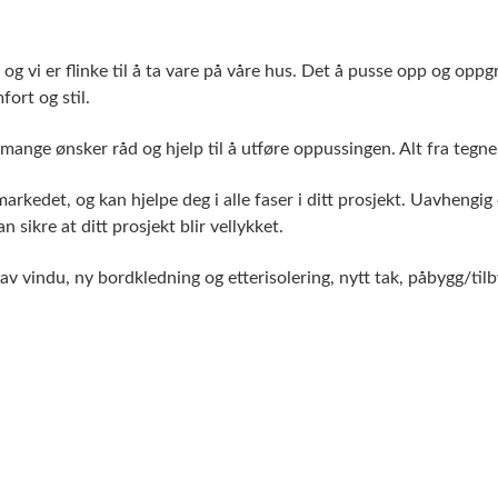
g, og vi er flinke til å ta vare på våre hus. Det å pusse opp og oppg
ort og stil.
 mange ønsker råd og hjelp til å utføre oppussingen. Alt fra tegn
rkedet, og kan hjelpe deg i alle faser i ditt prosjekt. Uavhengig om
an sikre at ditt prosjekt blir vellykket.
av vindu, ny bordkledning og etterisolering, nytt tak, påbygg/tilb