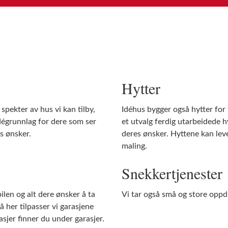
Hytter
spekter av hus vi kan tilby,
Idéhus bygger også hytter for fj
dégrunnlag for dere som ser
et utvalg ferdig utarbeidede hy
es ønsker.
deres ønsker. Hyttene kan lev
maling.
Snekkertjenester
bilen og alt dere ønsker å ta
Vi tar også små og store oppd
å her tilpasser vi garasjene
asjer finner du under garasjer.