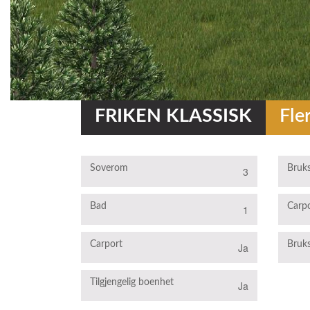
FRIKEN KLASSISK
Fle
Soverom
Bruks
3
Bad
Carp
1
Carport
Bruks
Ja
Tilgjengelig boenhet
Ja