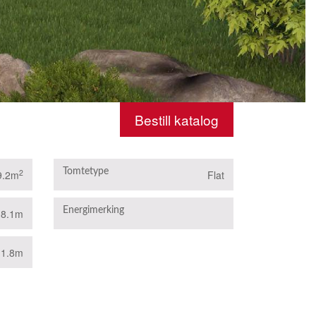
Bestill katalog
Tomtetype
2
9.2m
Flat
B
Energimerking
18.1m
11.8m