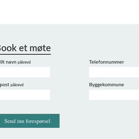
llt navn
Telefonnummer
påkrevd
-post
Byggekommune
påkrevd
Send inn forespørsel