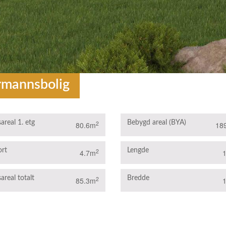
rmannsbolig
areal 1. etg
Bebygd areal (BYA)
2
80.6m
18
ort
Lengde
2
4.7m
areal totalt
Bredde
2
85.3m