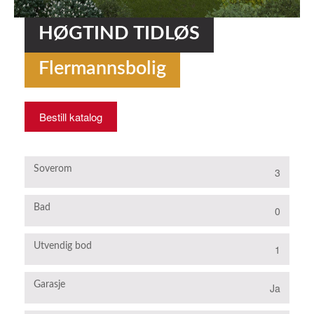
HØGTIND TIDLØS
Flermannsbolig
Bestill katalog
Soverom
3
Bad
0
Utvendig bod
1
Garasje
Ja