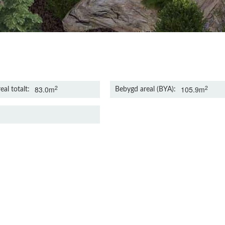
2
2
83.0m
105.9m
eal totalt
Bebygd areal (BYA)