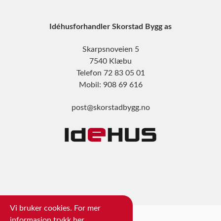
Idéhusforhandler Skorstad Bygg as
Skarpsnoveien 5
7540 Klæbu
Telefon 72 83 05 01
Mobil: 908 69 616
post@skorstadbygg.no
Vi bruker cookies. For mer
informasjon trykk
her
.