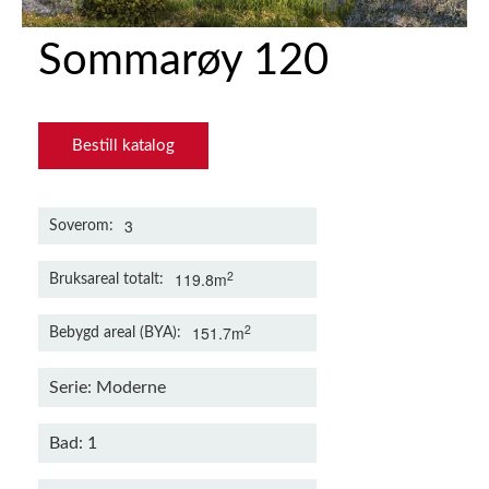
Sommarøy 120
Bestill katalog
3
Soverom
2
119.8m
Bruksareal totalt
2
151.7m
Bebygd areal (BYA)
Serie: Moderne
Bad: 1